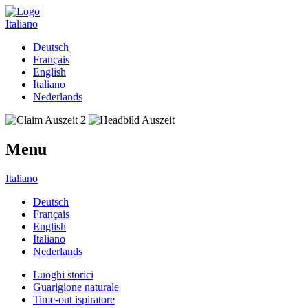
Italiano
Deutsch
Français
English
Italiano
Nederlands
Menu
Italiano
Deutsch
Français
English
Italiano
Nederlands
Luoghi storici
Guarigione naturale
Time-out ispiratore