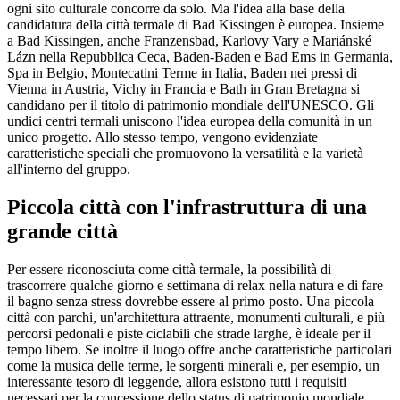
ogni sito culturale concorre da solo. Ma l'idea alla base della
candidatura della città termale di Bad Kissingen è europea. Insieme
a Bad Kissingen, anche Franzensbad, Karlovy Vary e Mariánské
Lázn nella Repubblica Ceca, Baden-Baden e Bad Ems in Germania,
Spa in Belgio, Montecatini Terme in Italia, Baden nei pressi di
Vienna in Austria, Vichy in Francia e Bath in Gran Bretagna si
candidano per il titolo di patrimonio mondiale dell'UNESCO. Gli
undici centri termali uniscono l'idea europea della comunità in un
unico progetto. Allo stesso tempo, vengono evidenziate
caratteristiche speciali che promuovono la versatilità e la varietà
all'interno del gruppo.
Piccola città con l'infrastruttura di una
grande città
Per essere riconosciuta come città termale, la possibilità di
trascorrere qualche giorno e settimana di relax nella natura e di fare
il bagno senza stress dovrebbe essere al primo posto. Una piccola
città con parchi, un'architettura attraente, monumenti culturali, e più
percorsi pedonali e piste ciclabili che strade larghe, è ideale per il
tempo libero. Se inoltre il luogo offre anche caratteristiche particolari
come la musica delle terme, le sorgenti minerali e, per esempio, un
interessante tesoro di leggende, allora esistono tutti i requisiti
necessari per la concessione dello status di patrimonio mondiale