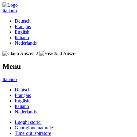
Italiano
Deutsch
Français
English
Italiano
Nederlands
Menu
Italiano
Deutsch
Français
English
Italiano
Nederlands
Luoghi storici
Guarigione naturale
Time-out ispiratore