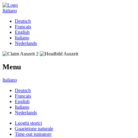
Italiano
Deutsch
Français
English
Italiano
Nederlands
Menu
Italiano
Deutsch
Français
English
Italiano
Nederlands
Luoghi storici
Guarigione naturale
Time-out ispiratore