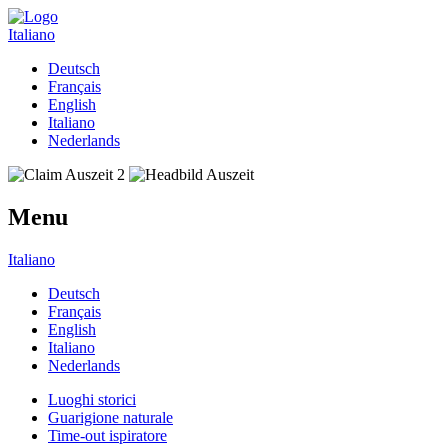
Italiano
Deutsch
Français
English
Italiano
Nederlands
Menu
Italiano
Deutsch
Français
English
Italiano
Nederlands
Luoghi storici
Guarigione naturale
Time-out ispiratore