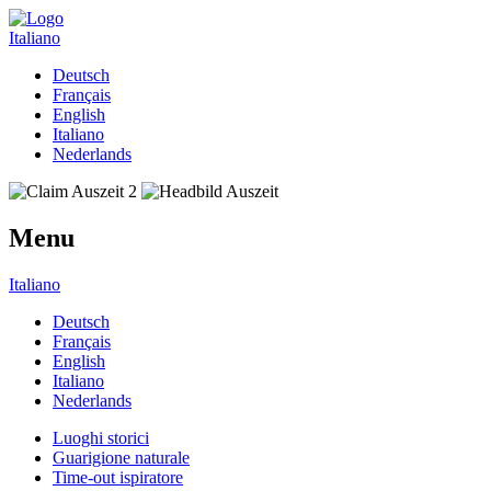
Italiano
Deutsch
Français
English
Italiano
Nederlands
Menu
Italiano
Deutsch
Français
English
Italiano
Nederlands
Luoghi storici
Guarigione naturale
Time-out ispiratore