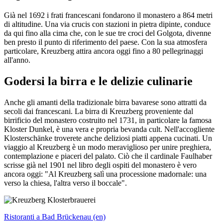
Già nel 1692 i frati francescani fondarono il monastero a 864 metri
di altitudine. Una via crucis con stazioni in pietra dipinte, conduce
da qui fino alla cima che, con le sue tre croci del Golgota, divenne
ben presto il punto di riferimento del paese. Con la sua atmosfera
particolare, Kreuzberg attira ancora oggi fino a 80 pellegrinaggi
all'anno.
Godersi la birra e le delizie culinarie
Anche gli amanti della tradizionale birra bavarese sono attratti da
secoli dai francescani. La birra di Kreuzberg proveniente dal
birrificio del monastero costruito nel 1731, in particolare la famosa
Kloster Dunkel, è una vera e propria bevanda cult. Nell'accogliente
Klosterschänke troverete anche deliziosi piatti appena cucinati. Un
viaggio al Kreuzberg è un modo meraviglioso per unire preghiera,
contemplazione e piaceri del palato. Ciò che il cardinale Faulhaber
scrisse già nel 1901 nel libro degli ospiti del monastero è vero
ancora oggi: "Al Kreuzberg salì una processione madornale: una
verso la chiesa, l'altra verso il boccale".
Ristoranti a Bad Brückenau (en)