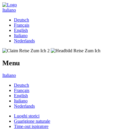
Italiano
Deutsch
Français
English
Italiano
Nederlands
Menu
Italiano
Deutsch
Français
English
Italiano
Nederlands
Luoghi storici
Guarigione naturale
Time-out ispiratore