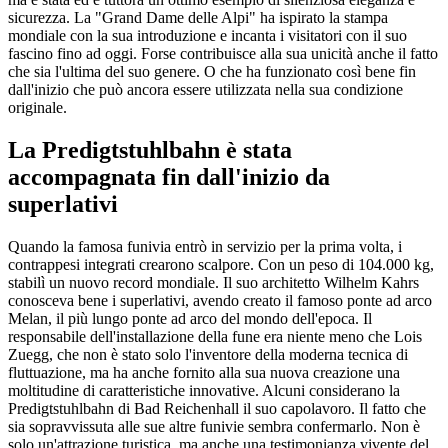
sicurezza. La "Grand Dame delle Alpi" ha ispirato la stampa
mondiale con la sua introduzione e incanta i visitatori con il suo
fascino fino ad oggi. Forse contribuisce alla sua unicità anche il fatto
che sia l'ultima del suo genere. O che ha funzionato così bene fin
dall'inizio che può ancora essere utilizzata nella sua condizione
originale.
La Predigtstuhlbahn è stata
accompagnata fin dall'inizio da
superlativi
Quando la famosa funivia entrò in servizio per la prima volta, i
contrappesi integrati crearono scalpore. Con un peso di 104.000 kg,
stabilì un nuovo record mondiale. Il suo architetto Wilhelm Kahrs
conosceva bene i superlativi, avendo creato il famoso ponte ad arco
Melan, il più lungo ponte ad arco del mondo dell'epoca. Il
responsabile dell'installazione della fune era niente meno che Lois
Zuegg, che non è stato solo l'inventore della moderna tecnica di
fluttuazione, ma ha anche fornito alla sua nuova creazione una
moltitudine di caratteristiche innovative. Alcuni considerano la
Predigtstuhlbahn di Bad Reichenhall il suo capolavoro. Il fatto che
sia sopravvissuta alle sue altre funivie sembra confermarlo. Non è
solo un'attrazione turistica, ma anche una testimonianza vivente del