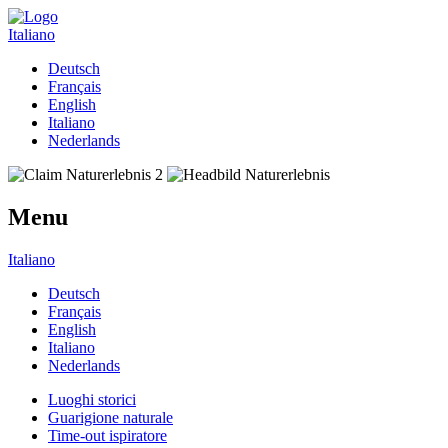
Italiano
Deutsch
Français
English
Italiano
Nederlands
Menu
Italiano
Deutsch
Français
English
Italiano
Nederlands
Luoghi storici
Guarigione naturale
Time-out ispiratore