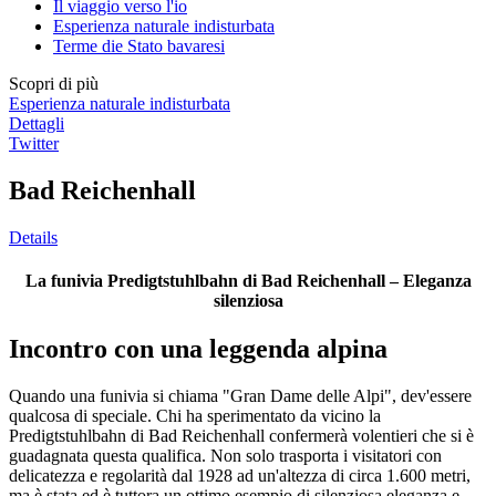
Il viaggio verso l'io
Esperienza naturale indisturbata
Terme die Stato bavaresi
Scopri di più
Esperienza naturale indisturbata
Dettagli
Twitter
Bad Reichenhall
Details
La funivia Predigtstuhlbahn di Bad Reichenhall – Eleganza
silenziosa
Incontro con una leggenda alpina
Quando una funivia si chiama "Gran Dame delle Alpi", dev'essere
qualcosa di speciale. Chi ha sperimentato da vicino la
Predigtstuhlbahn di Bad Reichenhall confermerà volentieri che si è
guadagnata questa qualifica. Non solo trasporta i visitatori con
delicatezza e regolarità dal 1928 ad un'altezza di circa 1.600 metri,
ma è stata ed è tuttora un ottimo esempio di silenziosa eleganza e