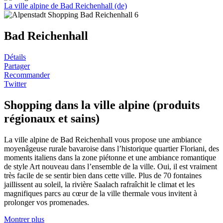
La ville alpine de Bad Reichenhall (de)
Bad Reichenhall
Détails
Partager
Recommander
Twitter
Shopping dans la ville alpine (produits
régionaux et sains)
La ville alpine de Bad Reichenhall vous propose une ambiance
moyenâgeuse rurale bavaroise dans l’historique quartier Floriani, des
moments italiens dans la zone piétonne et une ambiance romantique
de style Art nouveau dans l’ensemble de la ville. Oui, il est vraiment
très facile de se sentir bien dans cette ville. Plus de 70 fontaines
jaillissent au soleil, la rivière Saalach rafraîchit le climat et les
magnifiques parcs au cœur de la ville thermale vous invitent à
prolonger vos promenades.
Montrer plus