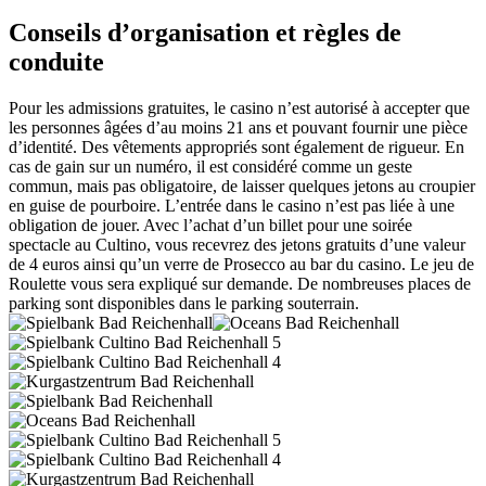
Conseils d’organisation et règles de
conduite
Pour les admissions gratuites, le casino n’est autorisé à accepter que
les personnes âgées d’au moins 21 ans et pouvant fournir une pièce
d’identité. Des vêtements appropriés sont également de rigueur. En
cas de gain sur un numéro, il est considéré comme un geste
commun, mais pas obligatoire, de laisser quelques jetons au croupier
en guise de pourboire. L’entrée dans le casino n’est pas liée à une
obligation de jouer. Avec l’achat d’un billet pour une soirée
spectacle au Cultino, vous recevrez des jetons gratuits d’une valeur
de 4 euros ainsi qu’un verre de Prosecco au bar du casino. Le jeu de
Roulette vous sera expliqué sur demande. De nombreuses places de
parking sont disponibles dans le parking souterrain.