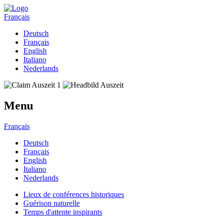
Français
Deutsch
Français
English
Italiano
Nederlands
Menu
Français
Deutsch
Français
English
Italiano
Nederlands
Lieux de conférences historiques
Guérison naturelle
Temps d'attente inspirants