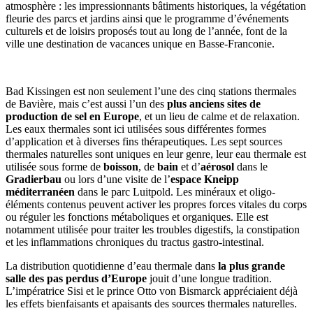
atmosphère : les impressionnants bâtiments historiques, la végétation
fleurie des parcs et jardins ainsi que le programme d’événements
culturels et de loisirs proposés tout au long de l’année, font de la
ville une destination de vacances unique en Basse-Franconie.
Bad Kissingen est non seulement l’une des cinq stations thermales
de Bavière, mais c’est aussi l’un des
plus anciens sites de
production de sel en Europe
, et un lieu de calme et de relaxation.
Les eaux thermales sont ici utilisées sous différentes formes
d’application et à diverses fins thérapeutiques. Les sept sources
thermales naturelles sont uniques en leur genre, leur eau thermale est
utilisée sous forme de
boisson
, de
bain
et d’
aérosol
dans le
Gradierbau
ou lors d’une visite de l’
espace Kneipp
méditerranéen
dans le parc Luitpold. Les minéraux et oligo-
éléments contenus peuvent activer les propres forces vitales du corps
ou réguler les fonctions métaboliques et organiques. Elle est
notamment utilisée pour traiter les troubles digestifs, la constipation
et les inflammations chroniques du tractus gastro-intestinal.
La distribution quotidienne d’eau thermale dans
la plus grande
salle des pas perdus d’Europe
jouit d’une longue tradition.
L’impératrice Sisi et le prince Otto von Bismarck appréciaient déjà
les effets bienfaisants et apaisants des sources thermales naturelles.