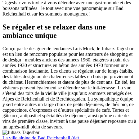
Tagesbar vous invite à vous détendre avec une gastronomie et des
boissons raffinées - le tout avec une vue panoramique sur Bad
Reichenhall et sur les sommets montagneux !
Se régaler et se relaxer dans une
ambiance unique
Conçu par le designer de tendances Luis Mock, le Juhasz Tagesbar
est un lieu de rencontre populaire pour les amateurs de shopping et
de design : meubles anciens des années 1960, étagères à pain des
années 1930 et structures en béton des années 1970 forment une
combinaison fascinante. Les clients se régalent sur de longs établis,
des tables design ou de chaleureuses tables en bois qui proviennent
du château Herrenchiemsee et datent de plus de cent ans. En été, les
visiteurs peuvent également se détendre sur le toit-terrasse. La vue
s’étend des toits de la vieille ville jusqu’aux sommets enneigés des
Alpes de Reichenhall et de Berchtesgaden. La sympathique équipe
y sert entre autres un large choix de petits déjeuners, de thés bio, de
cappuccinos, d’expressos et d’autres spécialités de café. Tartes et
gâteaux, antipasti et spécialités de déjeuner, ainsi qu’une carte des
vins de première classe, invitent à une pause déjeuner reposante ou à
un après-midi plein de saveurs.
La ville alpine de Bad Reichenhall (de)