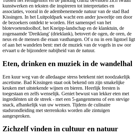
Tussen het Heiligenhof en de parking Garitz bevinden zich twaalf
kunstwerken en teksten die inspireren tot interpretaties en
associaties, vooral in de adembenemende natuur van de stad Bad
Kissingen. In het Luitpoldpark wacht een ander juweeltje om door
de bezoekers ontdekt te worden. Het samenspel van het
blotevoetendoolhof, het Kneipp-landschap en de klanktuin, de
zogenaamde 'Dreiklang' (drieklank), betovert de ogen, de oren, de
neus en de mensen die eraan vasthangen. Of u nu in een ligstoel ligt
of aan het wandelen bent: met de muziek van de vogels in uw oor
ervaart u de bijzondere nabijheid van de natuur.
Eten, drinken en muziek in de wandelhal
Een kuur weg van de alledaagse stress betekent niet noodzakelijk
ascetisme. Bad Kissingen staat ook bekend om zijn smakelijke
keuken met uitstekende wijnen en bieren. Heerlijk feesten is
toegestaan en zelfs wenselijk. Geniet bewust van lekker eten met
ingrediënten uit de streek - met een 5-gangenmenu of een stevige
snack, afhankelijk van uw wensen. Tijdens de culinaire
stadsrondleiding met sterrenkoks worden alle zintuigen
aangesproken.
Zichzelf vinden in cultuur en natuur