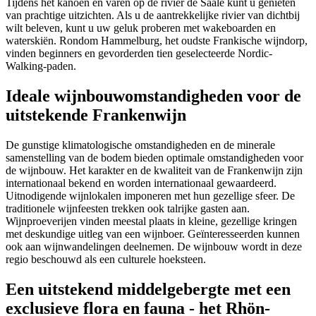
Tijdens het kanoën en varen op de rivier de Saale kunt u genieten
van prachtige uitzichten. Als u de aantrekkelijke rivier van dichtbij
wilt beleven, kunt u uw geluk proberen met wakeboarden en
waterskiën. Rondom Hammelburg, het oudste Frankische wijndorp,
vinden beginners en gevorderden tien geselecteerde Nordic-
Walking-paden.
Ideale wijnbouwomstandigheden voor de
uitstekende Frankenwijn
De gunstige klimatologische omstandigheden en de minerale
samenstelling van de bodem bieden optimale omstandigheden voor
de wijnbouw. Het karakter en de kwaliteit van de Frankenwijn zijn
internationaal bekend en worden internationaal gewaardeerd.
Uitnodigende wijnlokalen imponeren met hun gezellige sfeer. De
traditionele wijnfeesten trekken ook talrijke gasten aan.
Wijnproeverijen vinden meestal plaats in kleine, gezellige kringen
met deskundige uitleg van een wijnboer. Geïnteresseerden kunnen
ook aan wijnwandelingen deelnemen. De wijnbouw wordt in deze
regio beschouwd als een culturele hoeksteen.
Een uitstekend middelgebergte met een
exclusieve flora en fauna - het Rhön-