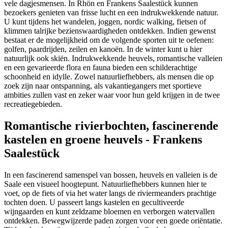
vele dagjesmensen. In Rhön en Frankens Saalestück kunnen
bezoekers genieten van frisse lucht en een indrukwekkende natuur.
U kunt tijdens het wandelen, joggen, nordic walking, fietsen of
klimmen talrijke bezienswaardigheden ontdekken. Indien gewenst
bestaat er de mogelijkheid om de volgende sporten uit te oefenen:
golfen, paardrijden, zeilen en kanoën. In de winter kunt u hier
natuurlijk ook skiën. Indrukwekkende heuvels, romantische valleien
en een gevarieerde flora en fauna bieden een schilderachtige
schoonheid en idylle. Zowel natuurliefhebbers, als mensen die op
zoek zijn naar ontspanning, als vakantiegangers met sportieve
ambities zullen vast en zeker waar voor hun geld krijgen in de twee
recreatiegebieden.
Romantische rivierbochten, fascinerende
kastelen en groene heuvels - Frankens
Saalestück
In een fascinerend samenspel van bossen, heuvels en valleien is de
Saale een visueel hoogtepunt. Natuurliefhebbers kunnen hier te
voet, op de fiets of via het water langs de riviermeanders prachtige
tochten doen. U passeert langs kastelen en gecultiveerde
wijngaarden en kunt zeldzame bloemen en verborgen watervallen
ontdekken. Bewegwijzerde paden zorgen voor een goede oriëntatie.