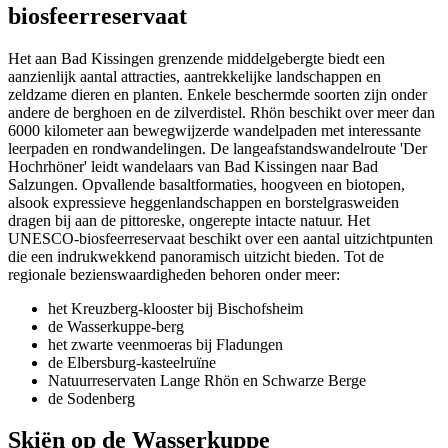
biosfeerreservaat
Het aan Bad Kissingen grenzende middelgebergte biedt een
aanzienlijk aantal attracties, aantrekkelijke landschappen en
zeldzame dieren en planten. Enkele beschermde soorten zijn onder
andere de berghoen en de zilverdistel. Rhön beschikt over meer dan
6000 kilometer aan bewegwijzerde wandelpaden met interessante
leerpaden en rondwandelingen. De langeafstandswandelroute 'Der
Hochrhöner' leidt wandelaars van Bad Kissingen naar Bad
Salzungen. Opvallende basaltformaties, hoogveen en biotopen,
alsook expressieve heggenlandschappen en borstelgrasweiden
dragen bij aan de pittoreske, ongerepte intacte natuur. Het
UNESCO-biosfeerreservaat beschikt over een aantal uitzichtpunten
die een indrukwekkend panoramisch uitzicht bieden. Tot de
regionale bezienswaardigheden behoren onder meer:
het Kreuzberg-klooster bij Bischofsheim
de Wasserkuppe-berg
het zwarte veenmoeras bij Fladungen
de Elbersburg-kasteelruïne
Natuurreservaten Lange Rhön en Schwarze Berge
de Sodenberg
Skiën op de Wasserkuppe