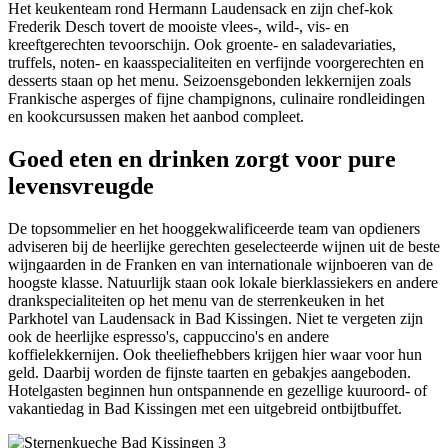
Het keukenteam rond Hermann Laudensack en zijn chef-kok
Frederik Desch tovert de mooiste vlees-, wild-, vis- en
kreeftgerechten tevoorschijn. Ook groente- en saladevariaties,
truffels, noten- en kaasspecialiteiten en verfijnde voorgerechten en
desserts staan op het menu. Seizoensgebonden lekkernijen zoals
Frankische asperges of fijne champignons, culinaire rondleidingen
en kookcursussen maken het aanbod compleet.
Goed eten en drinken zorgt voor pure
levensvreugde
De topsommelier en het hooggekwalificeerde team van opdieners
adviseren bij de heerlijke gerechten geselecteerde wijnen uit de beste
wijngaarden in de Franken en van internationale wijnboeren van de
hoogste klasse. Natuurlijk staan ook lokale bierklassiekers en andere
drankspecialiteiten op het menu van de sterrenkeuken in het
Parkhotel van Laudensack in Bad Kissingen. Niet te vergeten zijn
ook de heerlijke espresso's, cappuccino's en andere
koffielekkernijen. Ook theeliefhebbers krijgen hier waar voor hun
geld. Daarbij worden de fijnste taarten en gebakjes aangeboden.
Hotelgasten beginnen hun ontspannende en gezellige kuuroord- of
vakantiedag in Bad Kissingen met een uitgebreid ontbijtbuffet.