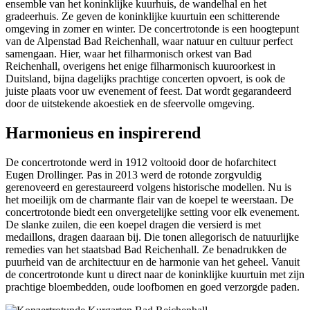
ensemble van het koninklijke kuurhuis, de wandelhal en het
gradeerhuis. Ze geven de koninklijke kuurtuin een schitterende
omgeving in zomer en winter. De concertrotonde is een hoogtepunt
van de Alpenstad Bad Reichenhall, waar natuur en cultuur perfect
samengaan. Hier, waar het filharmonisch orkest van Bad
Reichenhall, overigens het enige filharmonisch kuuroorkest in
Duitsland, bijna dagelijks prachtige concerten opvoert, is ook de
juiste plaats voor uw evenement of feest. Dat wordt gegarandeerd
door de uitstekende akoestiek en de sfeervolle omgeving.
Harmonieus en inspirerend
De concertrotonde werd in 1912 voltooid door de hofarchitect
Eugen Drollinger. Pas in 2013 werd de rotonde zorgvuldig
gerenoveerd en gerestaureerd volgens historische modellen. Nu is
het moeilijk om de charmante flair van de koepel te weerstaan. De
concertrotonde biedt een onvergetelijke setting voor elk evenement.
De slanke zuilen, die een koepel dragen die versierd is met
medaillons, dragen daaraan bij. Die tonen allegorisch de natuurlijke
remedies van het staatsbad Bad Reichenhall. Ze benadrukken de
puurheid van de architectuur en de harmonie van het geheel. Vanuit
de concertrotonde kunt u direct naar de koninklijke kuurtuin met zijn
prachtige bloembedden, oude loofbomen en goed verzorgde paden.